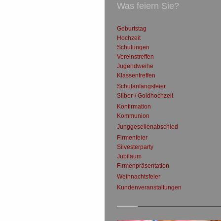
Was feiern Sie?
Geburtstag
Hochzeit
Schulungen
Vereinstreffen
Jugendweihe
Klassentreffen
Schulanfangsfeier
Silber-/ Goldhochzeit
Konfirmation
Kommunion
Junggesellenabschied
Firmenfeier
Silvesterparty
Jubiläum
Firmenpräsentation
Weihnachtsfeier
Kundenveranstaltungen