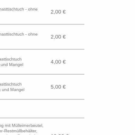
asttischtuch - ohne
2,00 €
asttischtuch - ohne
2,00 €
sttischtuch
4,00 €
 und Mangel
sttischtuch
5,00 €
g und Mangel
g mit Mülleimerbeutel,
r-Restmüllbehälter,