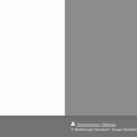
Druckversion
|
Sitemap
© Mietlounge Gersdorf - Susan Nießlei