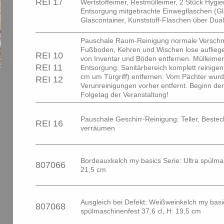
REI 17
Wertstoffeimer, Restmülleimer, 2 Stück Hygi
Entsorgung mitgebrachte Einwegflaschen (G
Glascontainer, Kunststoff-Flaschen über Dua
Pauschale Raum-Reinigung normale Versch
Fußboden, Kehren und Wischen lose auflie
REI 10
von Inventar und Böden entfernen. Mülleimer
REI 11
Entsorgung. Sanitärbereich komplett reinigen
cm um Türgriff) entfernen. Vom Pächter wur
REI 12
Verunreinigungen vorher entfernt. Beginn de
Folgetag der Veranstaltung!
Pauschale Geschirr-Reinigung: Teller, Besteck
REI 16
verräumen
Bordeauxkelch my basics Serie: Ultra spülmas
807066
21,5 cm
Ausgleich bei Defekt: Weißweinkelch my basic
807068
spülmaschinenfest 37,6 cl, H: 19,5 cm