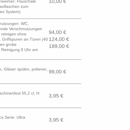
10,00 €
eneeimer; Pauschale
lasflaschen zum
les System)
mutzungen: WC,
gende Verschmutzungen
94,00 €
 reinigen ohne
124,00 €
. Griffspuren an Türen (40
den grobe
189,00 €
r Reinigung 8 Uhr am
, Gläser spülen, polieren,
99,00 €
chinenfest 55,2 cl, H:
3,95 €
s Serie: Ultra
3,95 €