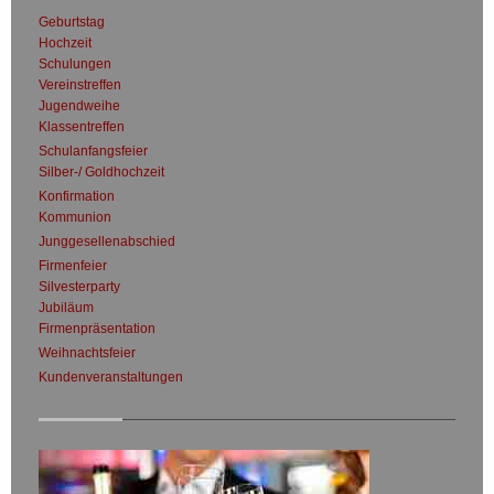
Geburtstag
Hochzeit
Schulungen
Vereinstreffen
Jugendweihe
Klassentreffen
Schulanfangsfeier
Silber-/ Goldhochzeit
Konfirmation
Kommunion
Junggesellenabschied
Firmenfeier
Silvesterparty
Jubiläum
Firmenpräsentation
Weihnachtsfeier
Kundenveranstaltungen